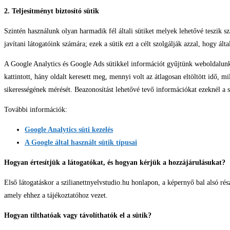
2. Teljesítményt biztosító sütik
Szintén használunk olyan harmadik fél általi sütiket melyek lehetővé teszik 
javítani látogatóink számára; ezek a sütik ezt a célt szolgálják azzal, hogy 
A Google Analytics és Google Ads sütikkel információt gyűjtünk weboldalunk h
kattintott, hány oldalt keresett meg, mennyi volt az átlagosan eltöltött idő, 
sikerességének mérését. Beazonosítást lehetővé tevő információkat ezeknél a s
További információk:
Google Analytics süti kezelés
A Google által használt sütik típusai
Hogyan értesítjük a látogatókat, és hogyan kérjük a hozzájárulásukat?
Első látogatáskor a szilianettnyelvstudio.hu honlapon, a képernyő bal alsó részé
amely ehhez a tájékoztatóhoz vezet.
Hogyan tilthatóak vagy távolíthatók el a sütik?